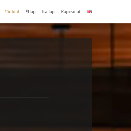
Főoldal
Étlap
Itallap
Kapcsolat