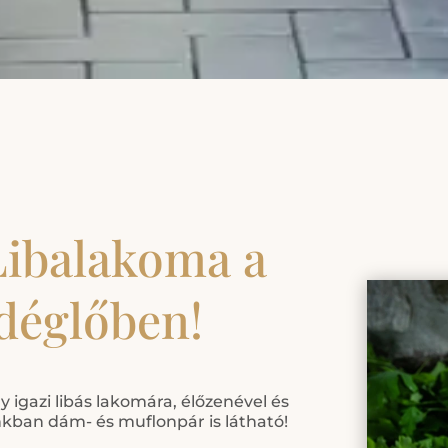
Libalakoma a
déglőben!
 igazi libás lakomára, élőzenével és
kban dám- és muflonpár is látható!