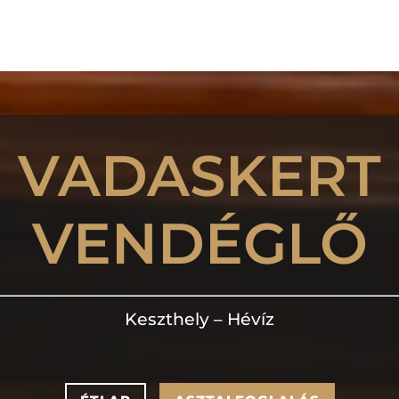
VADASKERT
VENDÉGLŐ
Keszthely – Hévíz