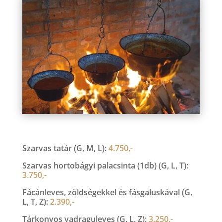
Szarvas tatár (G, M, L):
4.750,-
Szarvas hortobágyi palacsinta (1db) (G, L, T):
3.750,-
Fácánleves, zöldségekkel és fásgaluskával (G,
L, T, Z):
2.390,-
Tárkonyos vadraguleves (G, L, Z):
3.250,-