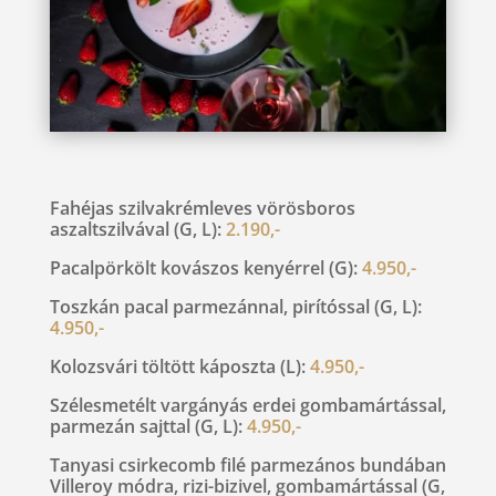
Fahéjas szilvakrémleves vörösboros
aszaltszilvával (G, L):
2.190,-
Pacalpörkölt kovászos kenyérrel (G):
4.950,-
Toszkán pacal parmezánnal, pirítóssal (G, L):
4.950,-
Kolozsvári töltött káposzta (L):
4.950,-
Szélesmetélt vargányás erdei gombamártással,
parmezán sajttal (G, L):
4.950,-
Tanyasi csirkecomb filé parmezános bundában
Villeroy módra, rizi-bizivel, gombamártással (G,