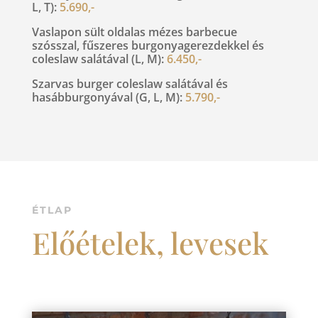
L, T):
5.690,-
Vaslapon sült oldalas mézes barbecue
szósszal, fűszeres burgonyagerezdekkel és
coleslaw salátával (L, M):
6.450,-
Szarvas burger coleslaw salátával és
hasábburgonyával (G, L, M):
5.790,-
ÉTLAP
Előételek, levesek