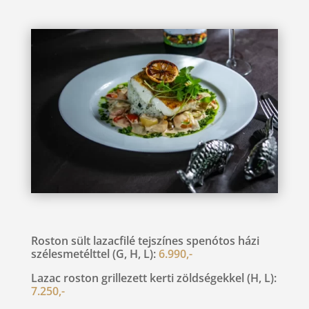
Roston sült lazacfilé tejszínes spenótos házi
szélesmetélttel (G, H, L):
6.990,-
Lazac roston grillezett kerti zöldségekkel (H, L):
7.250,-