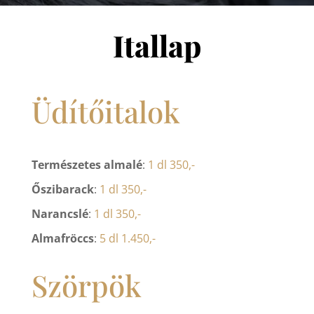
Itallap
Üdítőitalok
Természetes almalé
:
1 dl 350,-
Őszibarack
:
1 dl 350,-
Narancslé
:
1 dl 350,-
Almafröccs
:
5 dl 1.450,-
Szörpök