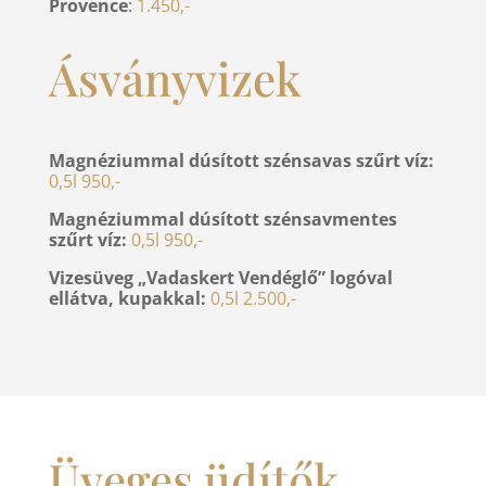
Provence
:
1.450,-
Ásványvizek
Magnéziummal dúsított szénsavas szűrt víz:
0,5l 950,-
Magnéziummal dúsított szénsavmentes
szűrt víz:
0,5l 950,-
Vizesüveg „Vadaskert Vendéglő” logóval
ellátva, kupakkal:
0,5l 2.500,-
Üveges üdítők