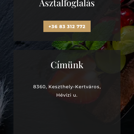
Asztalfoglalás
+36 83 312 772
Címünk
8360, Keszthely-Kertváros,
Hévízi u.