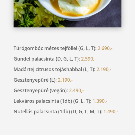
Túrógombóc mézes tejföllel (G, L, T):
2.690,-
Gundel palacsinta (D, G, L, T):
2.590,-
Madártej citrusos tojáshabbal (L, T):
2.190,-
Gesztenyepüré (L):
2.190,-
Gesztenyepüré (vegán):
2.490,-
Lekváros palacsinta (1db) (G, L, T):
1.390,-
Nutellás palacsinta (1db) (D, G, L, M, T):
1.490,-