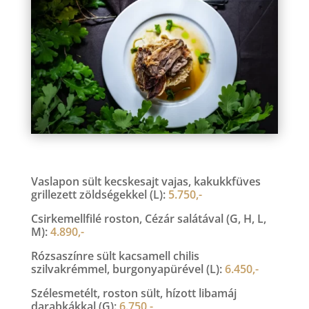
Vaslapon sült kecskesajt vajas, kakukkfüves
grillezett zöldségekkel (L):
5.750,-
Csirkemellfilé roston, Cézár salátával (G, H, L,
M):
4.890,-
Rózsaszínre sült kacsamell chilis
szilvakrémmel, burgonyapürével (L):
6.450,-
Szélesmetélt, roston sült, hízott libamáj
darabkákkal (G):
6.750,-