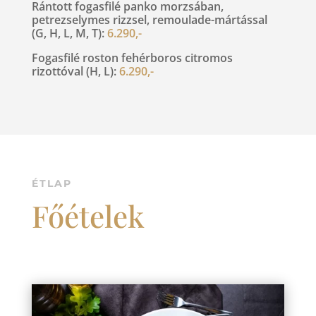
Rántott fogasfilé panko morzsában,
petrezselymes rizzsel, remoulade-mártással
(G, H, L, M, T):
6.290,-
Fogasfilé roston fehérboros citromos
rizottóval (H, L):
6.290,-
ÉTLAP
Főételek