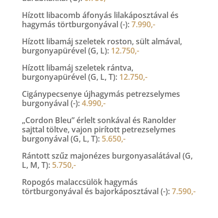
Hízott libacomb áfonyás lilakáposztával és
hagymás törtburgonyával (-):
7.990,-
Hízott libamáj szeletek roston, sült almával,
burgonyapürével (G, L):
12.750,-
Hízott libamáj szeletek rántva,
burgonyapürével (G, L, T):
12.750,-
Cigánypecsenye újhagymás petrezselymes
burgonyával (-):
4.990,-
„Cordon Bleu” érlelt sonkával és Ranolder
sajttal töltve, vajon pirított petrezselymes
burgonyával (G, L, T):
5.650,-
Rántott szűz majonézes burgonyasalátával (G,
L, M, T):
5.750,-
Ropogós malaccsülök hagymás
törtburgonyával és bajorkáposztával (-):
7.590,-