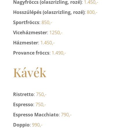
Nagyfröccs (olaszrizling, rozé)
:
1.450,-
Hosszúlépés (olaszrizling, rozé)
:
800,-
Sportfröccs
:
850,-
Viceházmester
:
1250,-
Házmester
:
1.450,-
Provance fröccs
:
1.490,-
Kávék
Ristretto
:
750,-
Espresso
:
750,-
Espresso Macchiato
:
790,-
Doppio
:
990,-