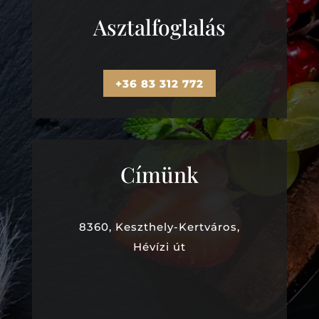
Asztalfoglalás
+36 83 312 772
Címünk
8360, Keszthely-Kertváros,
Hévízi út