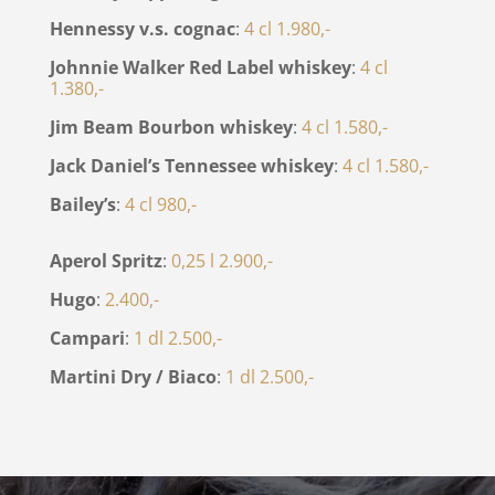
Hennessy v.s. cognac
:
4 cl 1.980,-
Johnnie Walker Red Label whiskey
:
4 cl
1.380,-
Jim Beam Bourbon whiskey
:
4 cl 1.580,-
Jack Daniel’s Tennessee whiskey
:
4 cl 1.580,-
Bailey’s
:
4 cl 980,-
Aperol Spritz
:
0,25 l 2.900,-
Hugo
:
2.400,-
Campari
:
1 dl 2.500,-
Martini Dry / Biaco
:
1 dl 2.500,-