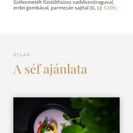
Szélesmetélt füstölthúsos vaddisznóraguval,
erdei gombával, parmezán sajttal (G, L):
5.690,-
ÉTLAP
A séf ajánlata