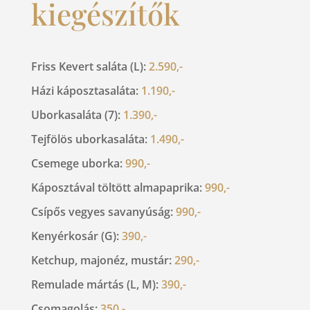
kiegészítők
Friss Kevert saláta (L):
2.590,-
Házi káposztasaláta:
1.190,-
Uborkasaláta (7):
1.390,-
Tejfölös uborkasaláta:
1.490,-
Csemege uborka:
990,-
Káposztával töltött almapaprika:
990,-
Csípős vegyes savanyúság:
990,-
Kenyérkosár (G):
390,-
Ketchup, majonéz, mustár:
290,-
Remulade mártás (L, M):
390,-
Csomagolás:
350,-