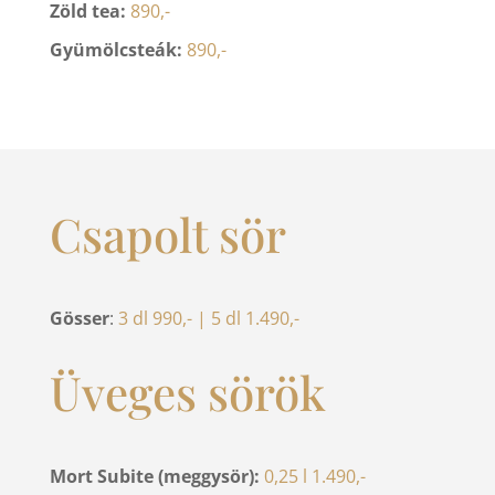
Zöld tea:
890,-
Gyümölcsteák:
890,-
Csapolt sör
Gösser
:
3 dl 990,- | 5 dl 1.490,-
Üveges sörök
Mort Subite (meggysör):
0,25 l 1.490,-